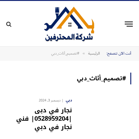
أنت الآن تتصفح:
الرئيسية
#تصميم_أثاث_دبي
»
#تصميم_أثاث_دبي
دبي
ديسمبر 3, 2024
نجار في دبى
|0528959204| فني
نجار في دبي