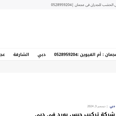
لخشب للجدران في عجمان |0528959204
دبي
الشارقة
عجم
دبي
ديسمبر 3, 2024
شركة تركيب جبس بورد في دبي