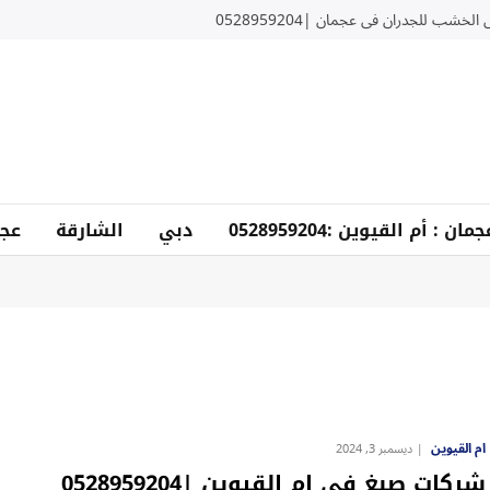
لخشب للجدران في عجمان |0528959204
دبي
الشارقة
عجم
ام القيوين
ديسمبر 3, 2024
شركات صبغ في ام القيوين |0528959204