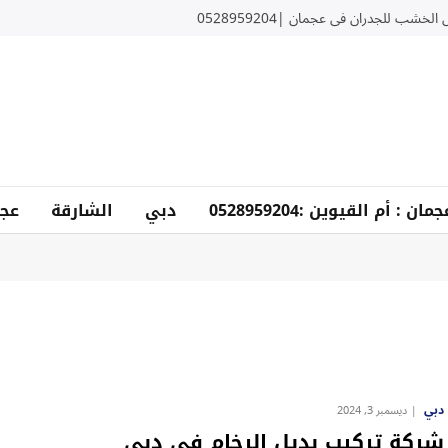
لخشب للجدران في عجمان |0528959204
دبي
الشارقة
عجم
دبي
ديسمبر 3, 2024
شركة تركيب بديل الرخام في دبي