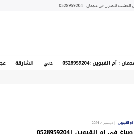
لخشب للجدران في عجمان |0528959204
دبي
الشارقة
عجم
ام القيوين
ديسمبر 4, 2024
صباغ في ام القيوين |0528959204