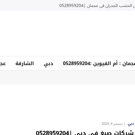
لخشب للجدران في عجمان |0528959204
دبي
الشارقة
عجم
دبي
ديسمبر 4, 2024
شركات صبغ في دبي |0528959204