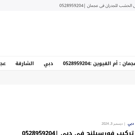
لخشب للجدران في عجمان |0528959204
دبي
الشارقة
عجم
دبي
ديسمبر 3, 2024
تركيب فورسيلنج في دبي |0528959204