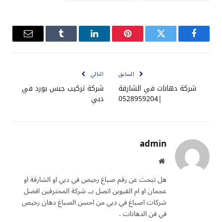
فيسبوك
تويتر
بينتيريست
لينكدإن
Tumblr
البريد
الإلكترو
السابق
التالي
شركة دهانات في الشارقة
شركة تركيب جبس بورد في
|0528959204
دبي
admin
موقع
الويب
هل تبحث عن رقم صباغ رخيص في دبي او الشارقة او
عجمان او ام القيوين اتصل بــ شركة المحترفين افضل
شركات اصباغ في دبي من احسن الصباغ دهان رخيص
في فن الدهانات .