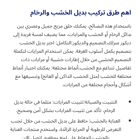
اهم طرق تركيب بديل الخشب والرخام
باستخدام هذه النصائح، يمكنك خلق مزيج جميل وعصري بين
بدائل الرخام أو الخشب والمرايات، مما يضيف لمسة فريدة إلى
ديكور منزلك.
التصميم والديكور
:
التكامل
: اختر بديل الخشب
بتصميم يكمل أسلوب الغرفة. يمكن استخدام المرايات لتكملة
التصميم الخشبي من خلال إطارات خشبية أو مرايات ذات
تفاصيل تتناغم مع الخشب.
أنماط مختلفة
: يمكنك اختيار أنماط
مختلفة للخشب (مثل الخشب الداكن أو الفاتح) وتنسيقها مع
أشكال وأحجام مختلفة من المرايات.
التثبيت والصيانة:
تثبيت المرايات
: مثلما في حالة بديل
الرخام، تأكد من تثبيت المرايات بشكل آمن وصحيح.
العناية بالخشب: حافظ على بديل الخشب من خلال تجنب
التعرض للرطوبة أو الحرارة الزائدة، واستخدم منتجات العناية
بالخشب للحفاظ على لونه ومظهره. اتصل الان